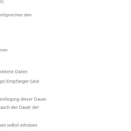
).
 entsprechen den
eren
rbeitete Daten
ige) Empfänger (und
Festlegung dieser Dauer.
n auch der Dauer der
hnen selbst erhoben