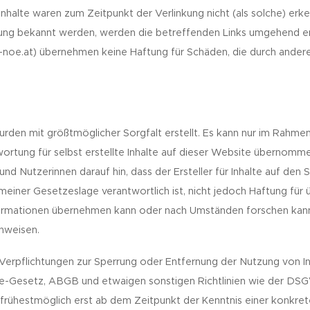
Inhalte waren zum Zeitpunkt der Verlinkung nicht (als solche) er
zung bekannt werden, werden die betreffenden Links umgehend en
-noe.at) übernehmen keine Haftung für Schäden, die durch ander
wurden mit größtmöglicher Sorgfalt erstellt. Es kann nur im Rahme
ortung für selbst erstellte Inhalte auf dieser Website übernomm
nd Nutzerinnen darauf hin, dass der Ersteller für Inhalte auf den
meiner Gesetzeslage verantwortlich ist, nicht jedoch Haftung für 
ormationen übernehmen kann oder nach Umständen forschen kann 
inweisen.
Verpflichtungen zur Sperrung oder Entfernung der Nutzung von 
e-Gesetz, ABGB und etwaigen sonstigen Richtlinien wie der D
t frühestmöglich erst ab dem Zeitpunkt der Kenntnis einer konkre