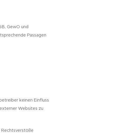
UGB, GewO und
 entsprechende Passagen
betreiber keinen Einfluss
 externer Websites zu
e Rechtsverstöße