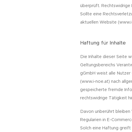
überprüft. Rechtswidrige 
Sollte eine Rechtsverlet
aktuellen Website (www.i
Haftung für Inhalte
Die Inhalte dieser Seite 
Geltungsbereichs Verantw
gGmbH weist alle Nutzer u
(www.i-noe.at) nach allge
gespeicherte fremde Inf
rechtswidrige Tätigkeit h
Davon unberührt bleiben 
Regularien in E-Commerc
Solch eine Haftung greif