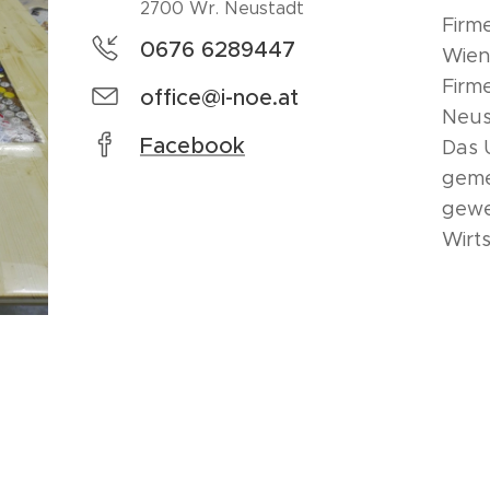
2700 Wr. Neustadt
Firme
0676 6289447
Wien
Firm
office@i-noe.at
Neus
Facebook
Das 
geme
gewe
Wirt