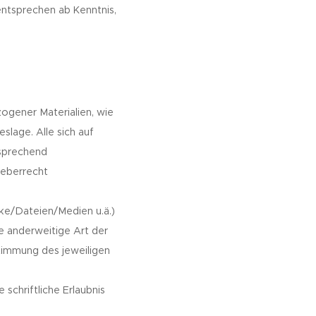
 entsprechen ab Kenntnis,
ogener Materialien, wie
slage. Alle sich auf
tsprechend
heberrecht
erke/Dateien/Medien u.ä.)
e anderweitige Art der
timmung des jeweiligen
schriftliche Erlaubnis