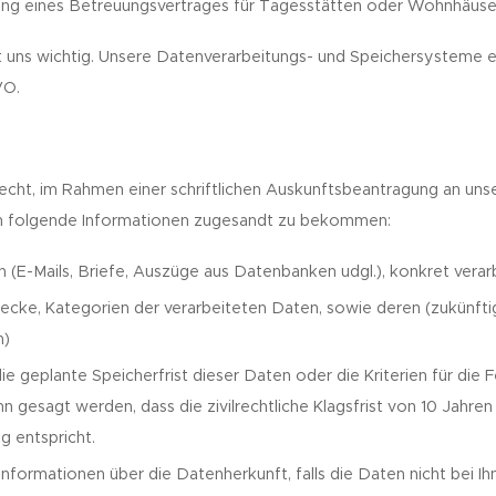
ng eines Betreuungsvertrages für Tagesstätten oder Wohnhäuser
st uns wichtig. Unsere Datenverarbeitungs- und Speichersysteme
VO.
Recht, im Rahmen einer schriftlichen Auskunftsbeantragung an uns
n folgende Informationen zugesandt zu bekommen:
 (E-Mails, Briefe, Auszüge aus Datenbanken udgl.), konkret vera
ecke, Kategorien der verarbeiteten Daten, sowie deren (zukünft
n)
ie geplante Speicherfrist dieser Daten oder die Kriterien für die 
nn gesagt werden, dass die zivilrechtliche Klagsfrist von 10 Jahre
 entspricht.
 Informationen über die Datenherkunft, falls die Daten nicht bei I