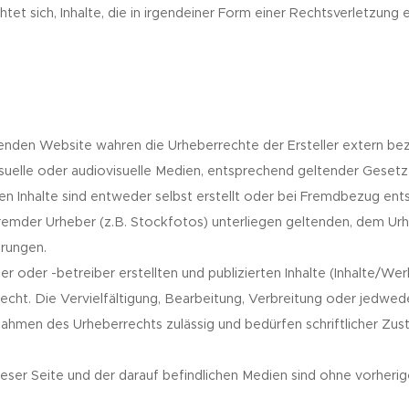
htet sich, Inhalte, die in irgendeiner Form einer Rechtsverletzung
genden Website wahren die Urheberrechte der Ersteller extern bez
visuelle oder audiovisuelle Medien, entsprechend geltender Gesetze
hen Inhalte sind entweder selbst erstellt oder bei Fremdbezug en
fremder Urheber (z.B. Stockfotos) unterliegen geltenden, dem Ur
rungen.
ber oder -betreiber erstellten und publizierten Inhalte (Inhalte/W
echt. Die Vervielfältigung, Bearbeitung, Verbreitung oder jedwed
ahmen des Urheberrechts zulässig und bedürfen schriftlicher Zus
er Seite und der darauf befindlichen Medien sind ohne vorherige 